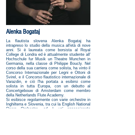
Alenka Bogataj
La flautista slovena Alenka Bogataj ha
intrapreso lo studio della musica all'età di nove
anni. Si è laureata come borsista al Royal
College di Londra ed è attualmente studente all'
Hochschule fur Musik un Theatre Munchen in
Germania, nella classe di Philippe Boucly. Nel
corso della sua carriera come solista, ha vinto il
Concorso Internazionale per Legni e Ottoni di
Svirel, e il Concorso flautistico internazionale di
Varazdin, e ciò l'ha portata a esibirsi come
solista in tutta Europa, con un debutto al
Concertgebouw di Amsterdam come membro
della Netherlands Flute Academy.
Si esibisce regolarmente con varie orchestre in
Inghilterra e Slovenia, tra cui la English National
Opera Orchestra, ed è un' appassionata
musicista da camera: si esibisce in duo con D.
Mascetti, con il Russuoe Woodwind Quintet e in
duo contemporaneo con accordion. Suona
inoltre il flauto barocco in molti ensemble di
musica antica.