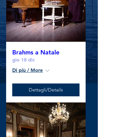
Brahms a Natale
gio 18 dic
Di più / More
Dettagli/Details