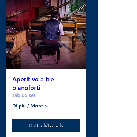
Aperitivo a tre
pianoforti
sab 06 set
Di più / More
Dettagli/Details