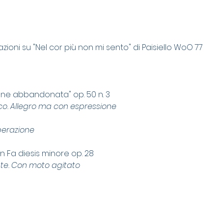
iazioni su "Nel cor più non mi sento" di Paisiello WoO 77
one abbandonata" op. 50 n. 3
co. Allegro ma con espressione
perazione
 in Fa diesis minore op. 28
te. Con moto agitato