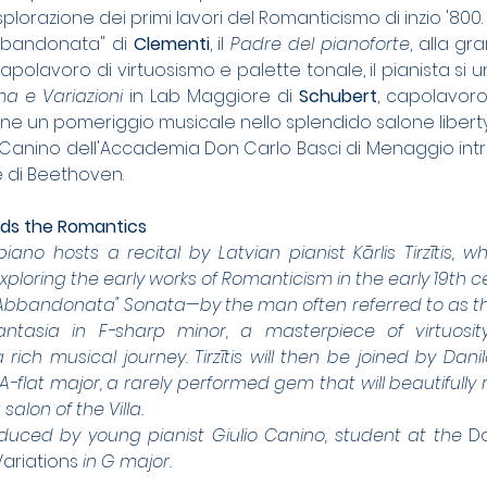
esplorazione dei primi lavori del Romanticismo di inzio '800. 
bbandonata" di 
Clementi
, il 
Padre del pianoforte
, alla gr
capolavoro di virtuosismo e palette tonale, il pianista si u
a e Variazioni
 in Lab Maggiore di 
Schubert
, capolavoro
e un pomeriggio musicale nello splendido salone liberty d
o Canino dell'Accademia Don Carlo Basci di Menaggio intr
e di Beethoven.
rds the Romantics
 piano hosts a recital by Latvian pianist Kārlis Tirzītis, 
oring the early works of Romanticism in the early 19th ce
 Abbandonata" Sonata—by the man often referred to as t
ntasia in F-sharp minor, a masterpiece of virtuosity
 A-flat major, a rarely performed gem that will beautifully 
alon of the Villa.
oduced by young pianist Giulio Canino, student at the 
D
Variations
 in G major.