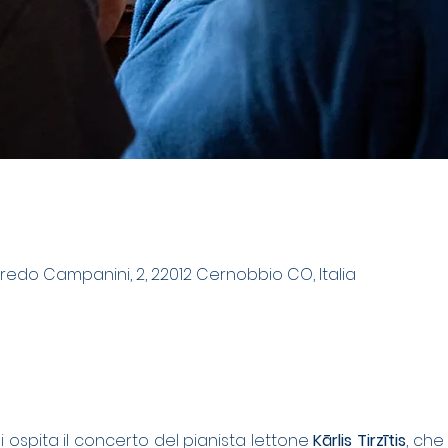
lfredo Campanini, 2, 22012 Cernobbio CO, Italia
ni ospita il concerto del pianista lettone 
Kārlis Tirzītis
, ch