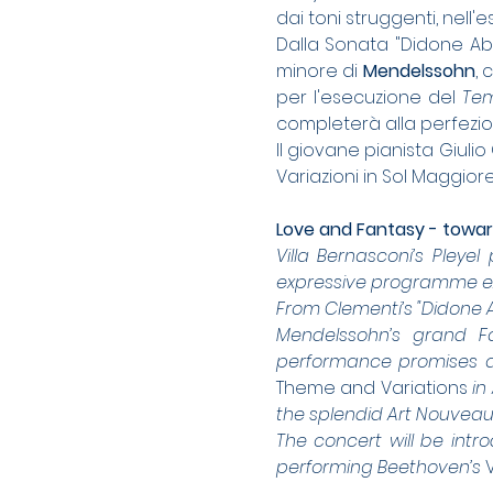
dai toni struggenti, nell'
Dalla Sonata "Didone A
minore di 
Mendelssohn
, 
per l'esecuzione del
 Tem
completerà alla perfezion
Il giovane pianista Giuli
Variazioni in Sol Maggior
Love and Fantasy - towa
Villa Bernasconi’s Pleyel
expressive programme expl
From Clementi’s "Didone
Mendelssohn’s grand Fa
Theme and Variations
 in
the splendid Art Nouveau s
The concert will be intr
performing Beethoven’s 