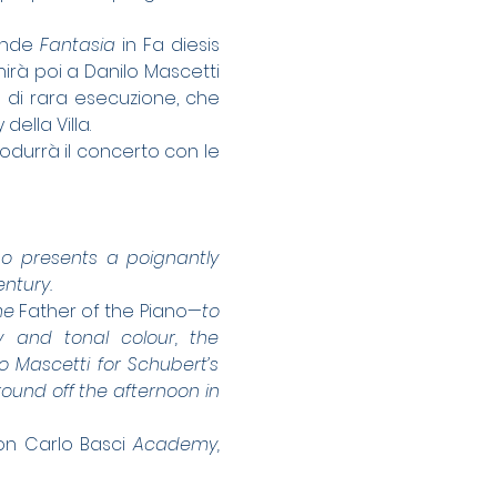
ande 
Fantasia
 in Fa diesis 
nirà poi a Danilo Mascetti 
 di rara esecuzione, che 
ella Villa.
odurrà il concerto con le 
who presents a poignantly 
ntury.
he 
Father of the Piano
—to 
 and tonal colour, the 
performance promises a rich musical journey. Tirzītis will then be joined by Danilo Mascetti for Schubert’s 
round off the afternoon in 
on Carlo Basci
 Academy, 