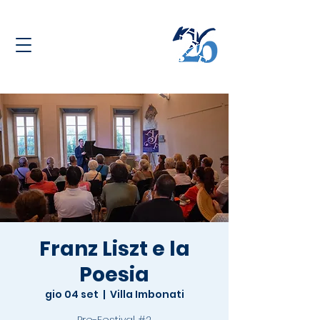
Franz Liszt e la
Poesia
gio 04 set
  |  
Villa Imbonati