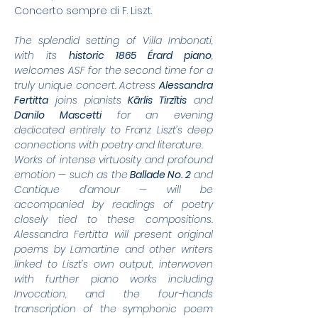
Concerto sempre di F. Liszt.
The splendid setting of Villa Imbonati, 
with its 
historic 1865 Érard piano
, 
welcomes ASF for the second time for a 
truly unique concert. Actress 
Alessandra 
Fertitta
 joins pianists 
Kārlis Tirzītis
 and 
Danilo Mascetti
 for an evening 
dedicated entirely to Franz Liszt’s deep 
connections with poetry and literature.
Works of intense virtuosity and profound 
emotion — such as the
 Ballade No. 2
 and 
Cantique d’amour — will be 
accompanied by readings of poetry 
closely tied to these compositions. 
Alessandra Fertitta will present original 
poems by Lamartine and other writers 
linked to Liszt’s own output, interwoven 
with further piano works including 
Invocation, and the four-hands 
transcription of the symphonic poem 