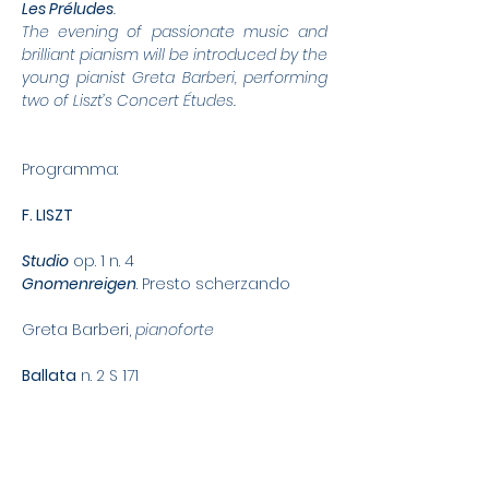
Les Préludes
.
The evening of passionate music and 
brilliant pianism will be introduced by the 
young pianist Greta Barberi, performing 
two of Liszt’s Concert Études.
Programma: 
F. LISZT
Studio
 op. 1 n. 4
Gnomenreigen
. Presto scherzando
Greta Barberi, 
pianoforte
Ballata
 n. 2 S 171
Kārlis Tirzītis, 
pianoforte
Invocation
 & 
Cantique d'amour
 dalle 