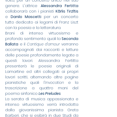
volta, per un concerto unico nel suo 
genere. L'attrice 
Alessandra Fertitta
collaborarà con i pianisti 
Kārlis Tirzītis
e 
Danilo Mascetti
 per un concerto 
tutto dedicato ai legami di Franz Liszt 
con la poesia e la letteratura. 
Brani di intenso virtuosismo e 
profondo sentimento quali la 
Seconda 
Ballata
 e il 
Cantique d'amour 
verranno 
accompagnati dai racconti e letture 
delle poesie profondamente legate a 
questi lavori. Alessandra Fertitta 
presenterà le poesie originali di 
Lamartine ed altri collegati ai propri 
lavori scritti, alternando altre pagine 
pianistiche quali l'
Invocation
 e la 
trascrizione a quattro mani del 
poema sinfonico 
Les Preludes
.
La serata di musica appassionata e 
intenso virtuosismo verrà introdotta 
dalla giovanissima pianista Greta 
Barberi, che si esibirà in due Studi da 