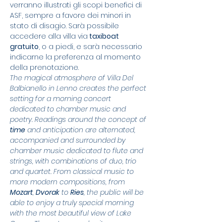
verranno illustrati gli scopi benefici di 
ASF, sempre a favore dei minori in 
stato di disagio. Sarà possibile 
accedere alla villa via
 taxiboat 
gratuito
, o a piedi, e sarà necessario 
indicarne la preferenza al momento 
della prenotazione.
The magical atmosphere of Villa Del 
Balbianello in Lenno creates the perfect 
setting for a morning concert 
dedicated to chamber music and 
poetry. Readings around the concept of 
time
 and anticipation are alternated, 
accompanied and surrounded by 
chamber music dedicated to flute and 
strings, with combinations of duo, trio 
and quartet. From classical music to 
more modern compositions, from 
Mozart
, 
Dvorak
 to 
Ries
, the public will be 
able to enjoy a truly special morning 
with the most beautiful view of Lake 